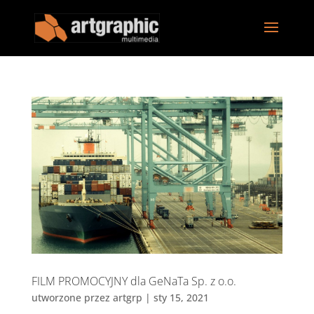
FILM PROMOCYJNY dla GeNaTa Sp. z o.o.
utworzone przez
artgrp
|
sty 15, 2021