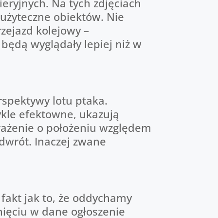
eryjnych. Na tych zdjęciach
 użyteczne obiektów. Nie
rzejazd kolejowy –
 będą wyglądały lepiej niż w
rspektywy lotu ptaka.
ykle efektowne, ukazują
rażenie o położeniu względem
odwrót. Inaczej zwane
 fakt jak to, że oddychamy
knięciu w dane ogłoszenie