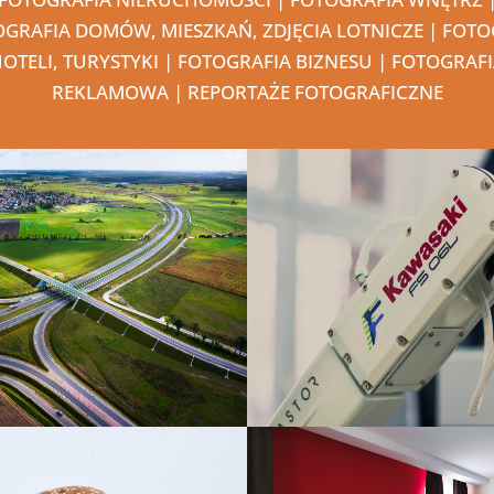
GRAFIA DOMÓW, MIESZKAŃ, ZDJĘCIA LOTNICZE | FOT
OTELI, TURYSTYKI | FOTOGRAFIA BIZNESU | FOTOGRAF
REKLAMOWA | REPORTAŻE FOTOGRAFICZNE