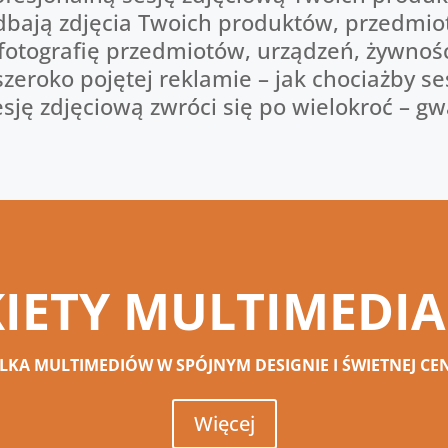
zadbają zdjęcia Twoich produktów, przedm
 fotografię przedmiotów, urządzeń, żywno
 szeroko pojętej reklamie – jak chociażby
esję zdjęciową zwróci się po wielokroć – g
IETY MULTIMEDI
ILKA MULTIMEDIÓW W SPÓJNYM DESIGNIE I ŚWIETNEJ CEN
Więcej