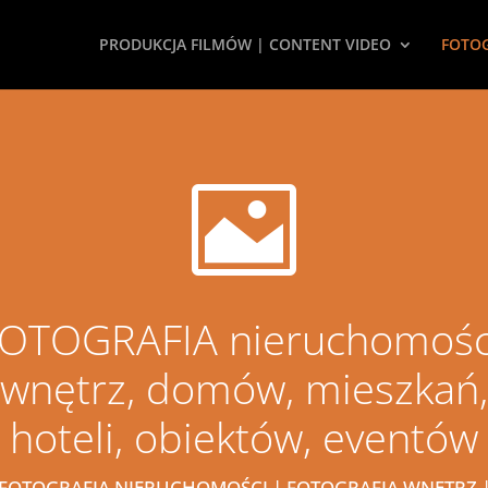
PRODUKCJA FILMÓW | CONTENT VIDEO
FOTOG

OTOGRAFIA nieruchomośc
wnętrz, domów, mieszkań,
hoteli, obiektów, eventów
FOTOGRAFIA NIERUCHOMOŚCI | FOTOGRAFIA WNĘTRZ 