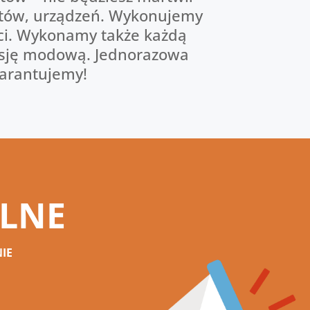
iotów, urządzeń. Wykonujemy
ści. Wykonamy także każdą
 sesję modową. Jednorazowa
warantujemy!
ALNE
IE