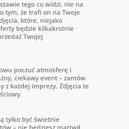
awie tego co widzi, nie na
 tym, że trafi on na Twoje
jęcia, które, niejako
erty będzie kilkakrotnie
przedaż Twojej
nowu poczuć atmosferę i
ażny, ciekawy event – zamów
y z każdej imprezy. Zdjęcia te
ościowy.
 tylko być świetnie
tów – nie będziesz martwił