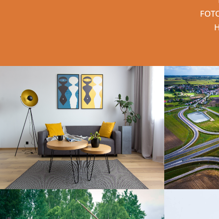
FOTO
H