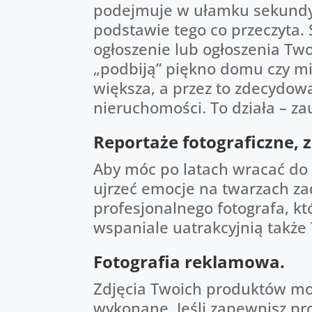
podejmuje w ułamku sekundy. 
podstawie tego co przeczyta.
ogłoszenie lub ogłoszenia Two
„podbiją” piękno domu czy mie
większa, a przez to zdecydow
nieruchomości. To działa – za
Reportaże fotograficzne, z
Aby móc po latach wracać do
ujrzeć emocje na twarzach za
profesjonalnego fotografa, kt
wspaniale uatrakcyjnią także 
Fotografia reklamowa.
Zdjęcia Twoich produktów mog
wykonane. Jeśli zapewnisz pr