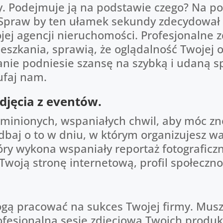
Podejmuje ją na podstawie czego? Na post
 Spraw by ten ułamek sekundy zdecydował o
jej agencji nieruchomości. Profesjonalne zd
szkania, sprawią, że oglądalność Twojej of
anie podniesie szansę na szybką i udaną s
ufaj nam.
djęcia z eventów.
 minionych, wspaniałych chwil, aby móc z
dbaj o to w dniu, w którym organizujesz w
óry wykona wspaniały reportaż fotograficzn
Twoją stronę internetową, profil społeczn
ą pracować na sukces Twojej firmy. Muszą
ofesjonalną sesję zdjęciową Twoich produk