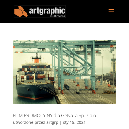
FILM PROMOCYJNY dla GeNaTa Sp. z o.o.
utworzone przez
artgrp
|
sty 15, 2021