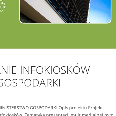
IE INFOKIOSKÓW –
GOSPODARKI
ISTERSTWO GOSPODARKI Opis projektu Projekt
nfokiosków. Tematyką prezentacji multimedialnej było