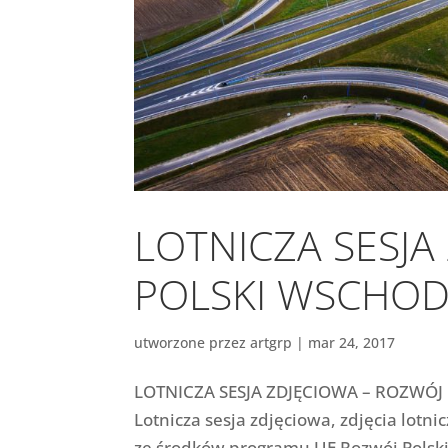
LOTNICZA SESJA
POLSKI WSCHODN
utworzone przez
artgrp
|
mar 24, 2017
LOTNICZA SESJA ZDJĘCIOWA – ROZWÓJ P
Lotnicza sesja zdjęciowa, zdjęcia lotn
ze środków programu UE Rozwój Polski 