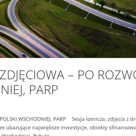
 ZDJĘCIOWA – PO ROZW
IEJ, PARP
OLSKI WSCHODNIEJ, PARP Sesja lotnicza, zdjęcia z dr
icze ukazujące największe inwestycje, obiekty sfinansow
Wschodniej. Były to...