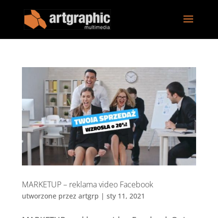
MARKETUP – reklama video Facebook
utworzone przez
artgrp
|
sty 11, 2021