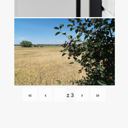
«
‹
z
3
›
»